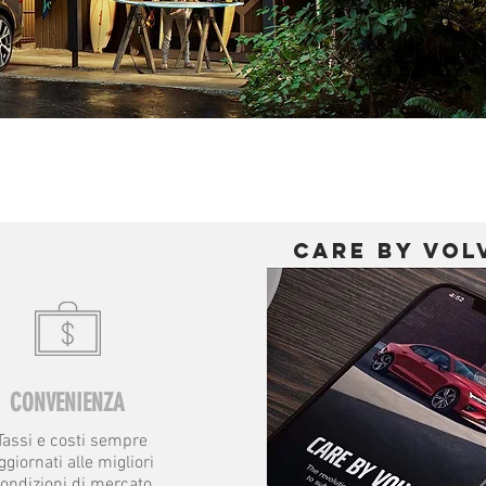
care by vol
CONVENIENZA
Tassi e costi sempre
ggiornati alle migliori
ondizioni di mercato