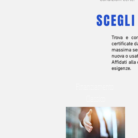
SCEGLI
Trova e con
certificate 
massima semp
nuova o usat
Affidati all
esigenze.
Finanziamento
Classico