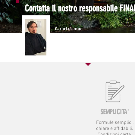
Contatta il nostro responsabile FIN
Carlo Losinno
Responsabile Finanziamenti
Tel. 050.598181
Email.
carlo.losinno@nestiauto.it
SEMPLICITA'
Formule semplici,
chiare e affidabili.
Condizioni certe.