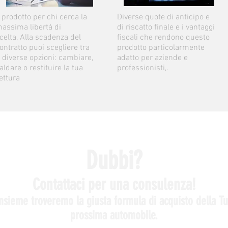
l prodotto per chi cerca la
Diverse quote di anticipo e
assima libertà di
di riscatto finale e i vantaggi
celta, Alla scadenza del
fiscali che rendono questo
ontratto puoi scegliere tra
prodotto particolarmente
 diverse opzioni: cambiare,
adatto per aziende e
aldare o restituire la tua
professionisti,.
ettura
Dubbi?
Contattaci per una consulenza!
nsieme troveremo la giusta formula di acquisto della T
prossima automobile.