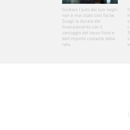
Guidare l'auto dei tuoi sogni
I
non è mai stato così facile.
m
Scegli la durata del
s
finanziamento con il
c
vantaggio del tasso fisso e
3
dell’importo costante della
s
rata.
v
I