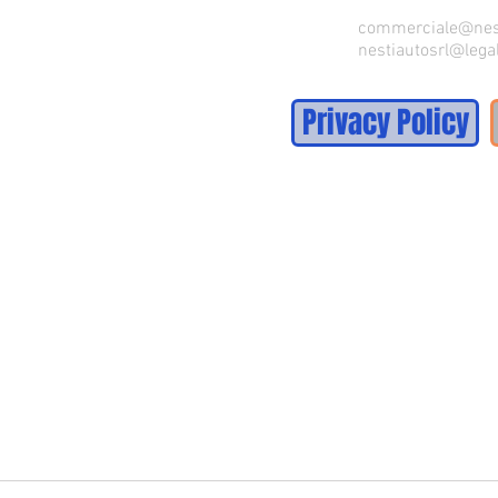
commerciale@nest
nestiautosrl@legal
Privacy Policy