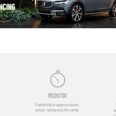
ANCING
VELOCITA'
Fattibilità e approvazioni
veloci, tempistiche certe
a
c