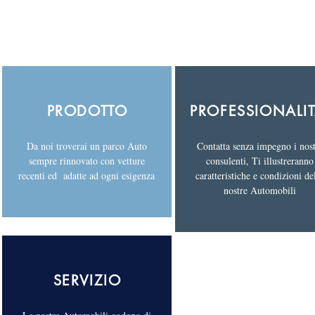
PRODOTTO
PROFESSIONALIT
Da noi troverai un parco Auto
Contatta senza impegno i nost
sempre rinnovato con vetture
consulenti, Ti illustreranno
recenti ed adatte ad ogni esigenza
caratteristiche e condizioni de
nostre Automobili
SERVIZIO