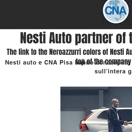
Nesti Auto partner of 
The link to the Neroazzurri colors of Nesti 
top of the company
Nesti auto e CNA Pisa hanno concordato e
sull'intera